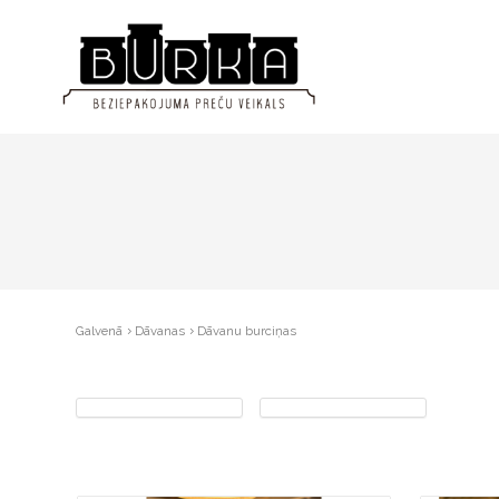
Galvenā
Dāvanas
Dāvanu burciņas