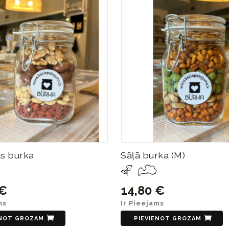
as burka
Sāļā burka (M)
 €
14,80 €
ms
Ir Pieejams
ENOT GROZAM
PIEVIENOT GROZAM