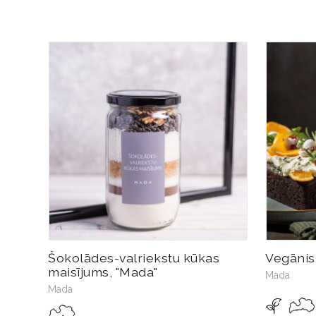
Šokolādes-valriekstu kūkas
Vegānis
maisījums, "Mada"
Mada
Mada