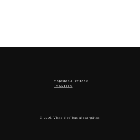
Mājaslapu izstrāde
SMARTI.LV
© 2026. Visas tiesības aizsargātas.