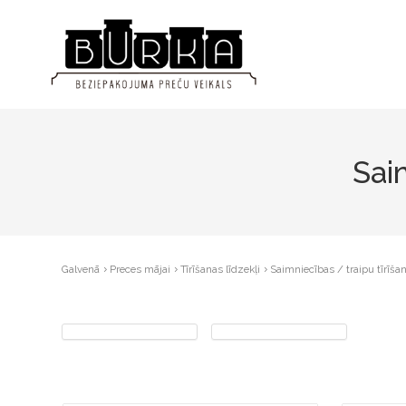
Sai
Galvenā
Preces mājai
Tīrīšanas līdzekļi
Saimniecības / traipu tīrīša