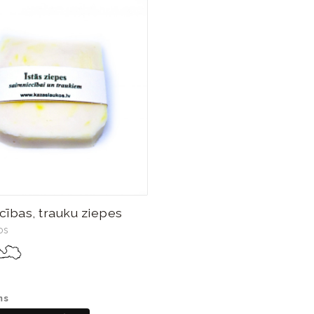
cības, trauku ziepes
os
ms