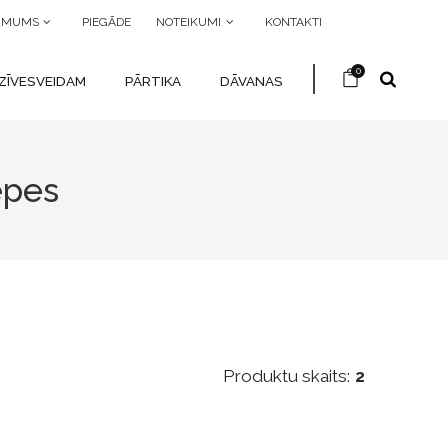
R MUMS
PIEGĀDE
NOTEIKUMI
KONTAKTI
0
ZĪVESVEIDAM
PĀRTIKA
DĀVANAS
epes
Produktu skaits:
2