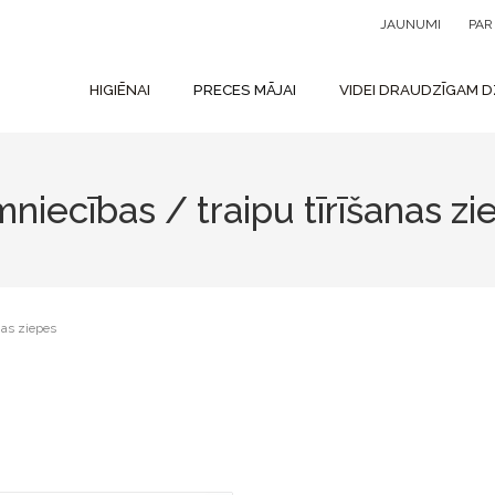
JAUNUMI
PA
HIGIĒNAI
PRECES MĀJAI
VIDEI DRAUDZĪGAM D
mniecības / traipu tīrīšanas zi
nas ziepes