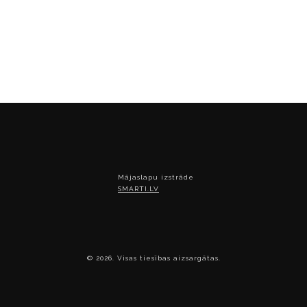
Mājaslapu izstrāde
SMARTI.LV
© 2026. Visas tiesības aizsargātas.