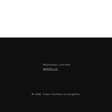
Mājaslapu izstrāde
SMARTI.LV
© 2026. Visas tiesības aizsargātas.