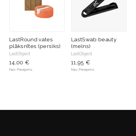
LastRound vates
LastSwab beauty
plāksnītes (persiks)
(melns)
LastObject
LastObject
14,00 €
11,95 €
Nav Pieejams
Nav Pieejams