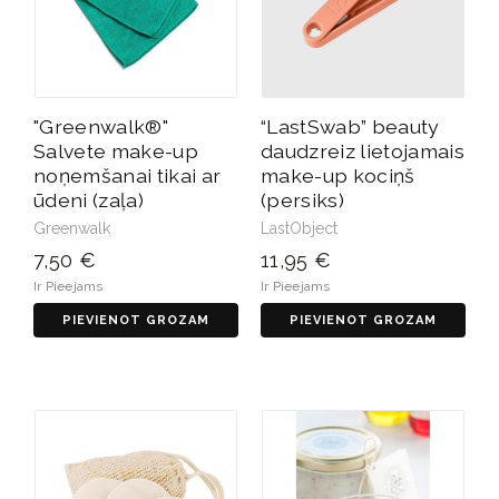
"Greenwalk®"
“LastSwab” beauty
Salvete make-up
daudzreiz lietojamais
noņemšanai tikai ar
make-up kociņš
ūdeni (zaļa)
(persiks)
Greenwalk
LastObject
7,50 €
11,95 €
Ir Pieejams
Ir Pieejams
PIEVIENOT GROZAM
PIEVIENOT GROZAM