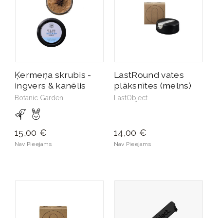
Ķermeņa skrubis -
LastRound vates
ingvers & kanēlis
plāksnītes (melns)
Botanic Garden
LastObject
15,00 €
14,00 €
Nav Pieejams
Nav Pieejams