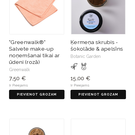
"Greenwalk®"
Ķermeņa skrubis -
Salvete make-up
šokolāde & apelsīns
noņemšanai tikai ar
Botanic Garden
ūdeni (rozā)
Greenwalk
7,50 €
15,00 €
Ir Pieejams
Ir Pieejams
PIEVIENOT GROZAM
PIEVIENOT GROZAM