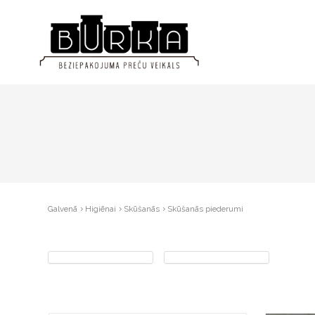
Galvenā
Higiēnai
Skūšanās
Skūšanās piederumi