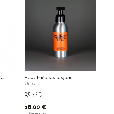
ta
Pēc skūšanās losjons
Silmachy
18,00 €
Ir Pieejams