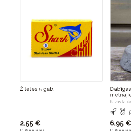
Žiletes 5 gab.
Dabīgas
melnaji
Kazas lauk
2,55 €
6,95 €
Ir Pieejams
Ir Pieeja