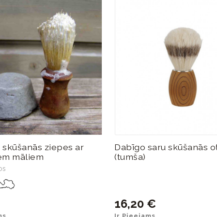
 skūšanās ziepes ar
Dabīgo saru skūšanās o
em māliem
(tumša)
os
16,20 €
ms
Ir Pieejams