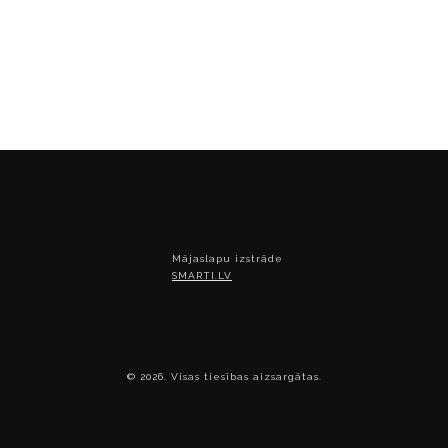
Mājaslapu izstrāde
SMARTI.LV
© 2026. Visas tiesības aizsargātas.