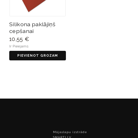
Silikona paklājiņš
cepšanai
10,55 €
Ir Pieejams
PIEVIENOT GROZAM
Mājaslapu izstrāde
SMARTI.LV