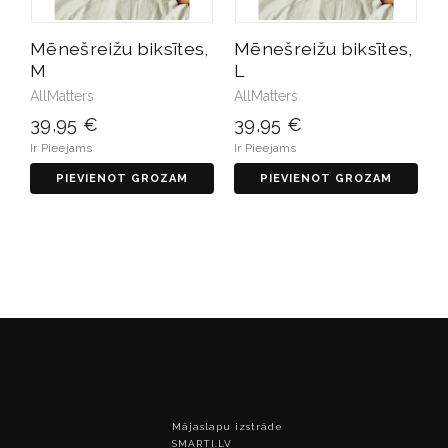
Mēnešreižu biksītes,
Mēnešreižu biksītes,
M
L
AllMatters
AllMatters
39,95 €
39,95 €
Ir Pieejams
Ir Pieejams
PIEVIENOT GROZAM
PIEVIENOT GROZAM
Mājaslapu izstrāde
SMARTI.LV