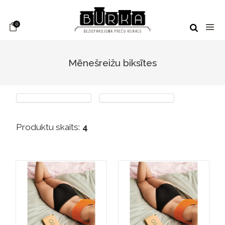
0
Mēnešreižu biksītes
Produktu skaits:
4