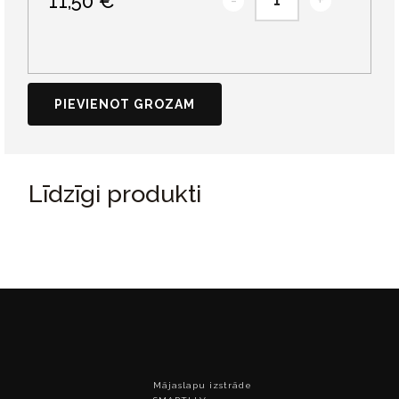
11,50 €
-
+
PIEVIENOT GROZAM
Līdzīgi produkti
Mājaslapu izstrāde