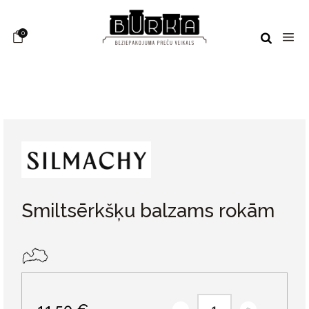
0
Smiltsērkšķu balzams rokām