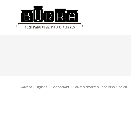
Galvenā
Higiēnai
Dezodoranti
Sausās smaržas - apelsīns & neroli