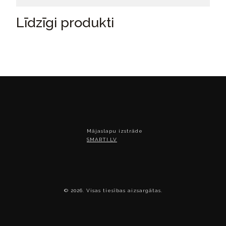
Līdzīgi produkti
Mājaslapu izstrāde
SMARTI.LV
© 2026. Visas tiesības aizsargātas.