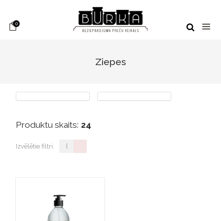
0
Ziepes
Produktu skaits:
24
Izvēlētie filtri:
{