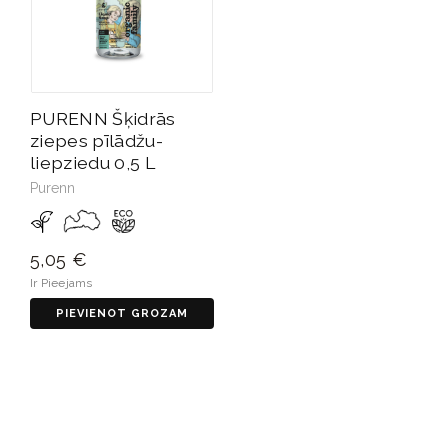
PURENN Šķidrās
ziepes pīlādžu-
liepziedu 0,5 L
Purenn
5,05 €
Ir Pieejams
PIEVIENOT GROZAM