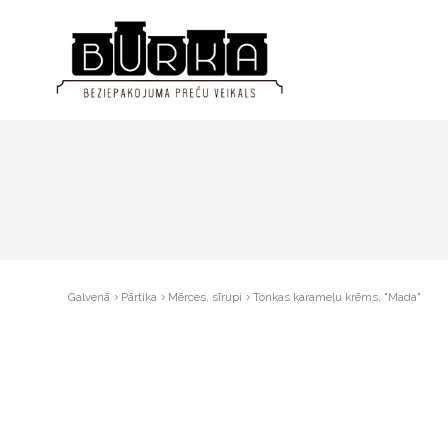
Galvenā
Pārtika
Mērces, sīrupi
Tonkas karameļu krēms, "Mada"