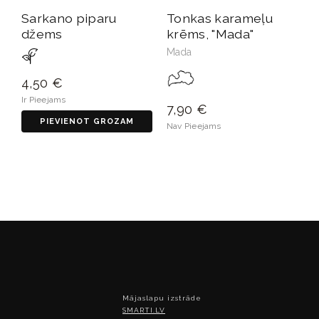
Sarkano piparu
Tonkas karameļu
džems
krēms, "Mada"
Mada
4,50 €
Ir Pieejams
7,90 €
PIEVIENOT GROZAM
Nav Pieejams
Mājaslapu izstrāde
SMARTI.LV