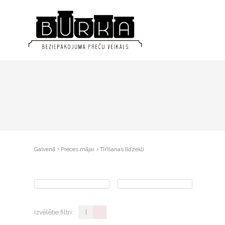
Galvenā
Preces mājai
Tīrīšanas līdzekļi
Izvēlētie filtri:
{