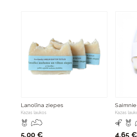
Lanolīna ziepes
Saimnie
Kazas laukos
Kazas lauk
5,00 €
4,65 €