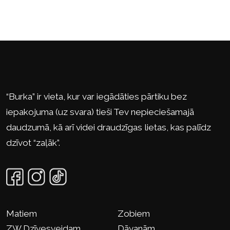
“Burka” ir vieta, kur var iegādāties pārtiku bez
iepakojuma (uz svara) tieši Tev nepieciešamajā
daudzumā, kā arī videi draudzīgas lietas, kas palīdz
dzīvot “zaļāk”.
Matiem
Zobiem
ZW Dzīvesveidam
Dāvanām