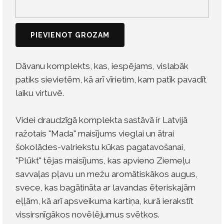
PIEVIENOT GROZAM
Dāvanu komplekts, kas, iespējams, vislabāk
patiks sievietēm, kā arī vīrietim, kam patīk pavadīt
laiku virtuvē.
Videi draudzīgā komplekta sastāvā ir Latvijā
ražotais "Mada" maisījums vieglai un ātrai
šokolādes-valriekstu kūkas pagatavošanai,
"Plūkt" tējas maisījums, kas apvieno Ziemeļu
savvaļas pļavu un mežu aromātiskākos augus,
svece, kas bagātināta ar lavandas ēteriskajām
eļļām, kā arī apsveikuma kartiņa, kurā ierakstīt
vissirsnīgākos novēlējumus svētkos.