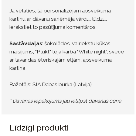
Ja vēlaties, lai personalizējam apsveikuma
kartiņu ar dāvanu saņēmēja vārdu, lūdzu,
ierakstiet to pasūtījuma komentāros.
Sastāvdaļas
: šokolādes-valriekstu kūkas
maisījums, "Plūkt" tēja kārbā "White night", svece
ar lavandas ēteriskajām eļļām, apsveikuma
kartiņa
Ražotājs: SIA Dabas burka (Latvija)
* Dāvanas iepakojums jau ietilpst dāvanas cenā
Līdzīgi produkti