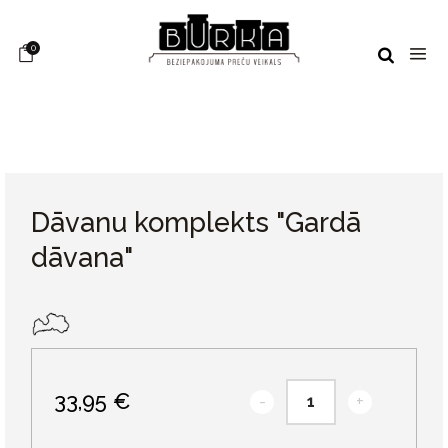
0
Dāvanu komplekts "Gardā
dāvana"
33,95 €
-
+