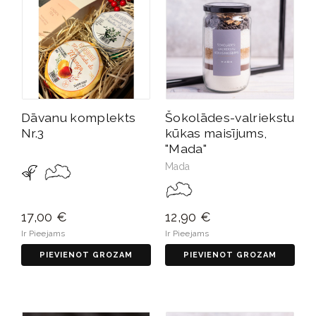
Dāvanu komplekts
Šokolādes-valriekstu
Nr.3
kūkas maisījums,
"Mada"
Mada
17,00 €
12,90 €
Ir Pieejams
Ir Pieejams
PIEVIENOT GROZAM
PIEVIENOT GROZAM