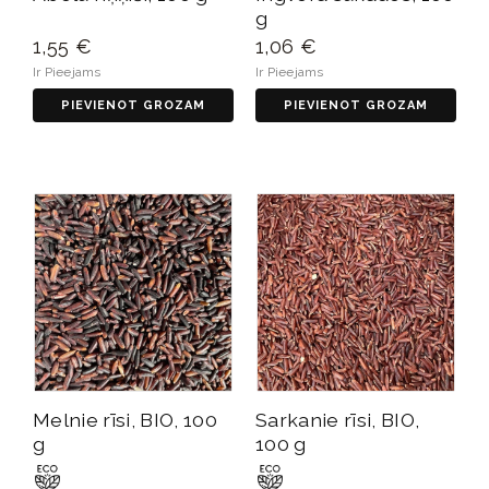
g
1,55 €
1,06 €
Ir Pieejams
Ir Pieejams
PIEVIENOT GROZAM
PIEVIENOT GROZAM
Melnie rīsi, BIO, 100
Sarkanie rīsi, BIO,
g
100 g