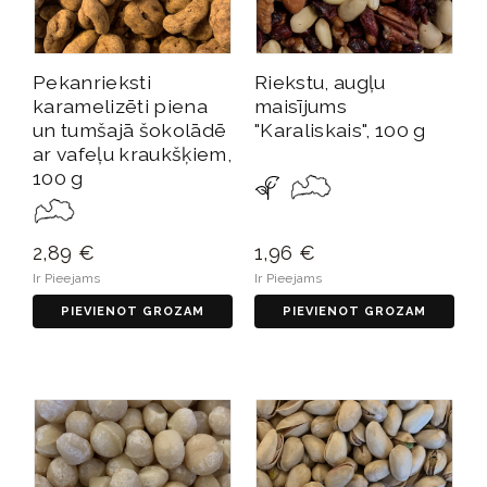
Pekanrieksti
Riekstu, augļu
karamelizēti piena
maisījums
un tumšajā šokolādē
"Karaliskais", 100 g
ar vafeļu kraukšķiem,
100 g
2,89 €
1,96 €
Ir Pieejams
Ir Pieejams
PIEVIENOT GROZAM
PIEVIENOT GROZAM