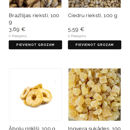
Brazīlijas rieksti, 100
Ciedru rieksti, 100 g
g
3,69 €
5,59 €
Ir Pieejams
Ir Pieejams
PIEVIENOT GROZAM
PIEVIENOT GROZAM
Ābolu riņķīši, 100 g
Ingvera sukādes, 100