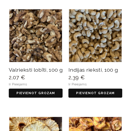
Valrieksti lobīti, 100 g
Indijas rieksti, 100 g
2,07 €
2,39 €
Ir Pieejams
Ir Pieejams
PIEVIENOT GROZAM
PIEVIENOT GROZAM