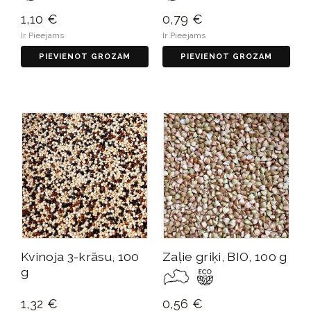
1,10 €
0,79 €
Ir Pieejams
Ir Pieejams
PIEVIENOT GROZAM
PIEVIENOT GROZAM
Kvinoja 3-krāsu, 100
Zaļie griķi, BIO, 100 g
g
1,32 €
0,56 €