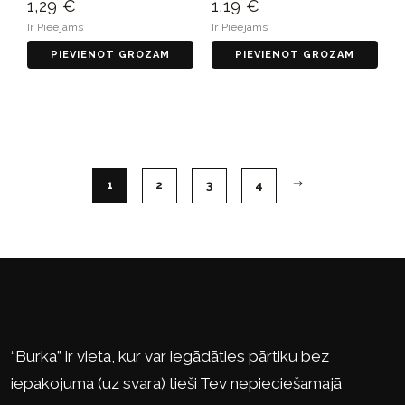
1,29 €
1,19 €
Ir Pieejams
Ir Pieejams
PIEVIENOT GROZAM
PIEVIENOT GROZAM
1
2
3
4
“Burka” ir vieta, kur var iegādāties pārtiku bez
iepakojuma (uz svara) tieši Tev nepieciešamajā