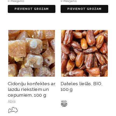
Ir Pieejams
Ir Pieejams
PIEVIENOT GROZAM
PIEVIENOT GROZAM
Cidoniju konfektes ar
Dateles lielās, BIO,
lazdu riekstiem un
100 g
cepumiem, 100 g
Abra