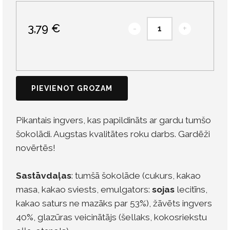
3,79 €
-
+
PIEVIENOT GROZAM
Pikantais ingvers, kas papildināts ar gardu tumšo
šokolādi. Augstas kvalitātes roku darbs. Gardēži
novērtēs!
Sastāvdaļas
: tumšā šokolāde (cukurs, kakao
masa, kakao sviests, emulgators:
sojas
lecitīns,
kakao saturs ne mazāks par 53%), žāvēts ingvers
40%, glazūras veicinātājs (šellaks, kokosriekstu