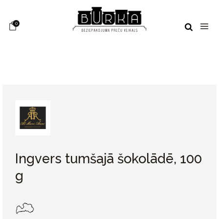
0
Ingvers tumšajā šokolādē, 100
g