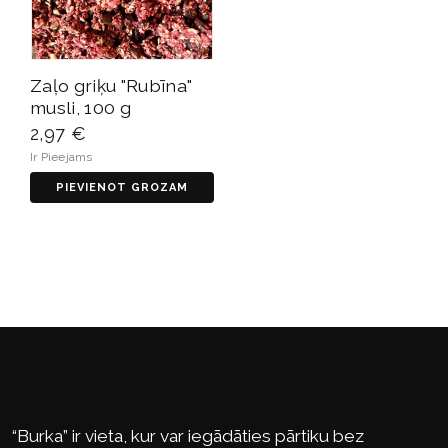
Zaļo griķu "Rubīna"
musli, 100 g
2,97 €
Ir Pieejams
PIEVIENOT GROZAM
“Burka” ir vieta, kur var iegādāties pārtiku bez