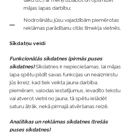
laiku u.c.) ar mērķi uzlabot un optimizēt
mājas lapas darbību;
Nodrošinātu jūsu vajadzībām piemērotas
reklāmas parādīšanu citās tīmekļa vietnēs.
Sīkdatņu veidi
Funkcionālās sīkdatnes (pirmās puses
sīkdatnes)
Sīkdatnes ir nepieciešamas, lai mājas
lapa spētu pildīt savas funkcijas un neaizmirstu
jūs ikreiz, kad tiek veikta jauna darbība,
piemēram, valodas iestatījumus, ievadīto tekstu
vai atverot vietni no jauna, tā spētu ielādēt
saturu ātrāk, nekā pirmajā atvēršanas reizē.
Analītikas un reklāmas sīkdatnes (trešās
puses sīkdatnes)