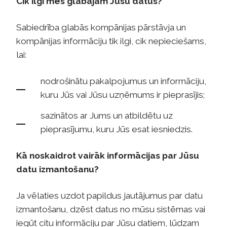
Cik ilgi mēs glabājam Jūsu datus?
Sabiedrība glabās kompānijas pārstāvja un
kompānijas informāciju tik ilgi, cik nepieciešams,
lai:
nodrošinātu pakalpojumus un informāciju,
kuru Jūs vai Jūsu uzņēmums ir pieprasījis;
sazinātos ar Jums un atbildētu uz
pieprasījumu, kuru Jūs esat iesniedzis.
Kā noskaidrot vairāk informācijas par Jūsu
datu izmantošanu?
Ja vēlaties uzdot papildus jautājumus par datu
izmantošanu, dzēst datus no mūsu sistēmas vai
iegūt citu informāciju par Jūsu datiem, lūdzam