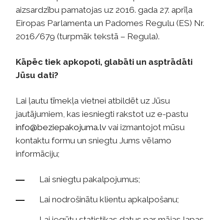
aizsardzību pamatojas uz 2016. gada 27. aprīļa
Eiropas Parlamenta un Padomes Regulu (ES) Nr.
2016/679 (turpmāk tekstā – Regula).
Kāpēc tiek apkopoti, glabāti un asptrādāti
Jūsu dati?
Lai ļautu tīmekļa vietnei atbildēt uz Jūsu
jautājumiem, kas iesniegti rakstot uz e-pastu
info@beziepakojuma.lv
vai izmantojot mūsu
kontaktu formu un sniegtu Jums vēlamo
informāciju;
Lai sniegtu pakalpojumus;
Lai nodrošinātu klientu apkalpošanu;
Lai iegūtu statistikas datus par mājas lapas