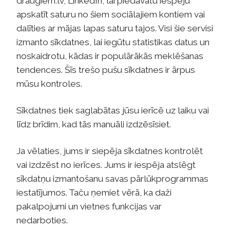
draugiem.lv, LinkedIn, lai piedāvātu iespēju
apskatīt saturu no šiem sociālajiem kontiem vai
dalīties ar mājas lapas saturu tajos. Visi šie servisi
izmanto sīkdatnes, lai iegūtu statistikas datus un
noskaidrotu, kādas ir populārākās meklēšanas
tendences. Šīs trešo pušu sīkdatnes ir ārpus
mūsu kontroles.
Sīkdatnes tiek saglabātas jūsu ierīcē uz laiku vai
līdz brīdim, kad tās manuāli izdzēsīsiet.
Ja vēlaties, jums ir siepēja sīkdatnes kontrolēt
vai izdzēst no ierīces. Jums ir iespēja atslēgt
sīkdatņu izmantošanu savas pārlūkprogrammas
iestatījumos. Taču ņemiet vērā, ka daži
pakalpojumi un vietnes funkcijas var
nedarboties.