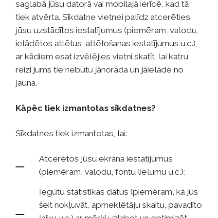
saglabā jūsu datorā vai mobilajā ierīcē, kad tā
tiek atvērta. Sīkdatne vietnei palīdz atcerēties
jūsu uzstādītos iestatījumus (piemēram, valodu,
ielādētos attēlus, attēlošanas iestatījumus u.c.),
ar kādiem esat izvēlējies vietni skatīt, lai katru
reizi jums tie nebūtu jānorāda un jāielādē no
jauna.
Kāpēc tiek izmantotas sīkdatnes?
Sīkdatnes tiek izmantotas, lai:
Atcerētos jūsu ekrāna iestatījumus
(piemēram, valodu, fontu lielumu u.c.);
Iegūtu statistikas datus (piemēram, kā jūs
šeit nokļuvāt, apmeklētāju skaitu, pavadīto