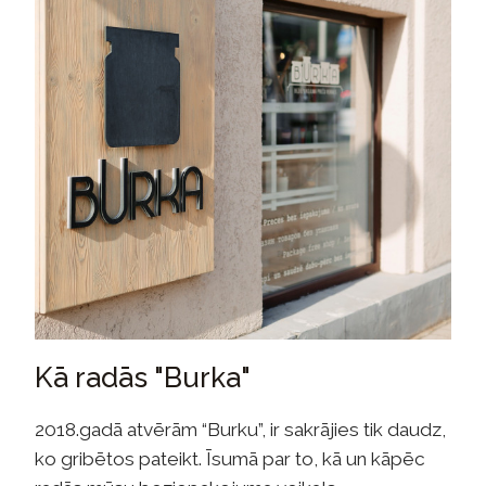
Kā radās "Burka"
2018.gadā atvērām “Burku”, ir sakrājies tik daudz,
ko gribētos pateikt. Īsumā par to, kā un kāpēc