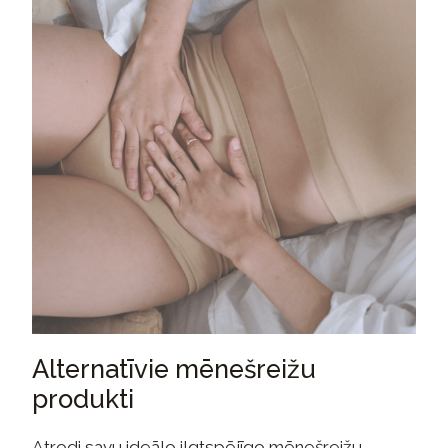
Alternatīvie mēnešreižu
produkti
Atrodi savu ideālo ilgtspējīgo mēnešreižu