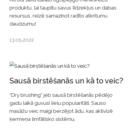
produktu, lai taupītu savus līdzekļus un dabas
resursus, reizē samazinot radīto atkritumu
daudzumu!
13.05.2022
Sausā birstēšanās un kā to veic?
“Dry brushing” jeb sausā birstēšanās pēdējo
gadu laikā guvusi lielu popularitāti. Sauso
masāžu veic maigi berzējot ādu, kas aktivizē
ķermeņa limfātisko sistēmu.