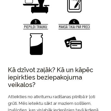
Kā dzīvot zaļāk? Kā un kāpēc
iepirkties beziepakojuma
veikalos?
Atteikties no atkritumu radīšanas pilnībā ir ļoti
grūti. Mēs ieteiktu sākt ar maziem solīšiem,
izvēloties, kas vislabāk iederēsies tavā ikdienā