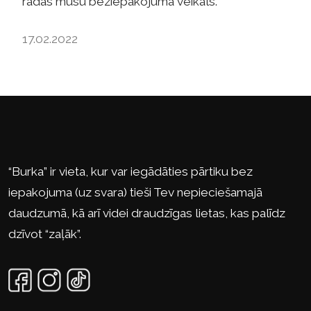
radās mūsu beziepakojuma veikals.
17.02.2022
“Burka” ir vieta, kur var iegādāties pārtiku bez
iepakojuma (uz svara) tieši Tev nepieciešamajā
daudzumā, kā arī videi draudzīgas lietas, kas palīdz
dzīvot “zaļāk”.