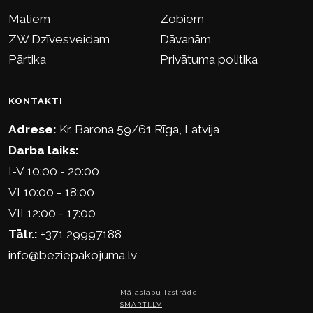
Matiem
Zobiem
ZW Dzīvesveidam
Dāvanām
Pārtika
Privātuma politika
KONTAKTI
Adrese:
Kr. Barona 59/61 Rīga, Latvija
Darba laiks:
I-V 10:00 - 20:00
VI 10:00 - 18:00
VII 12:00 - 17:00
Tālr.:
+371 29997188
info@beziepakojuma.lv
Mājaslapu izstrāde
SMARTI.LV