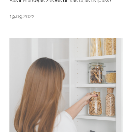
Kas ir Marseļas ziepes un kas tajās tik īpašs?
19.09.2022