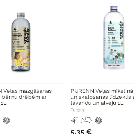
 Veļas mazgāšanas
PURENN Veļas mīkstinā
is bērnu drēbēm ar
un skalošanas līdzeklis 
 1L
lavandu un alveju 1L
Purenn
5,35 €