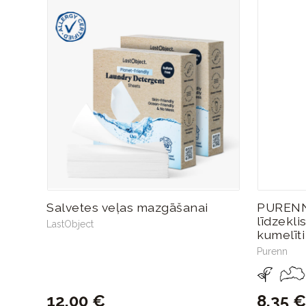
Salvetes veļas mazgāšanai
PURENN
līdzekl
LastObject
kumelīti
Purenn
12,00 €
8,35 €