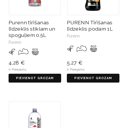
Purenn tīrīšanas
PURENN Tīrīšanas
līdzeklis stiklam un
līdzeklis podam 1L
spoguļiem 0.5L
Purenn
Purenn
4,28 €
5,27 €
Ir Pieejams
Ir Pieejams
PIEVIENOT GROZAM
PIEVIENOT GROZAM