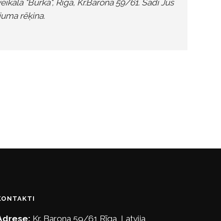
kalā "Burka", Rīgā, Kr.Barona 59/61. Šādi Jūs
ojuma rēķina.
KONTAKTI
Adrese:
Kr. Barona 59/61 Rīga, Latvija