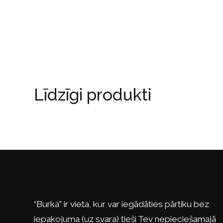
Līdzīgi produkti
“Burka” ir vieta, kur var iegādāties pārtiku bez
iepakojuma (uz svara) tieši Tev nepieciešamajā