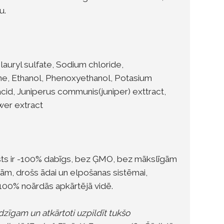
u.
lauryl sulfate, Sodium chloride,
e, Ethanol, Phenoxyethanol, Potasium
acid, Juniperus communis(juniper) exttract,
ower extract
s ir -100% dabīgs, bez ĢMO, bez mākslīgām
ām, drošs ādai un elpošanas sistēmai,
 100% noārdās apkārtējā vidē.
zīgam un atkārtoti uzpildīt tukšo