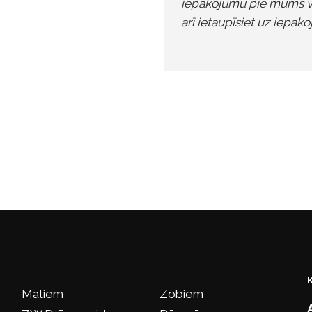
iepakojumu pie mums vei
arī ietaupīsiet uz iepak
Matiem
Zobiem