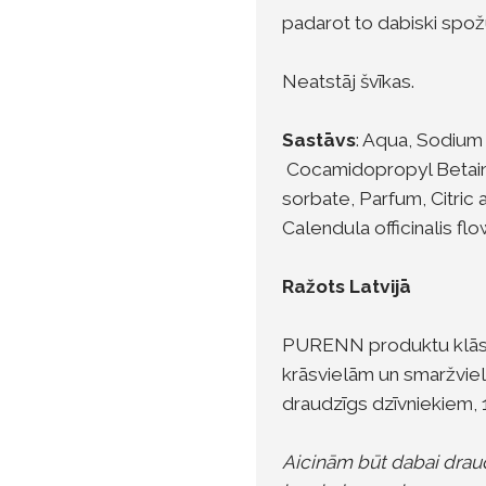
padarot to dabiski spož
Neatstāj švīkas.
Sastāvs
: Aqua, Sodium 
Cocamidopropyl Betain
sorbate, Parfum, Citric 
Calendula officinalis fl
Ražots Latvijā
PURENN produktu klāst
krāsvielām un smaržviel
draudzīgs dzīvniekiem,
Aicinām būt dabai draud