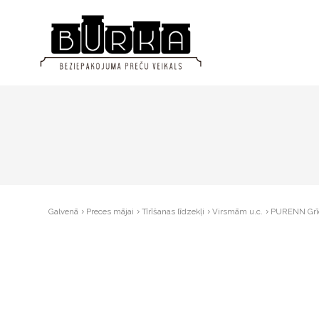
Galvenā
Preces mājai
Tīrīšanas līdzekļi
Virsmām u.c.
PURENN Grīd