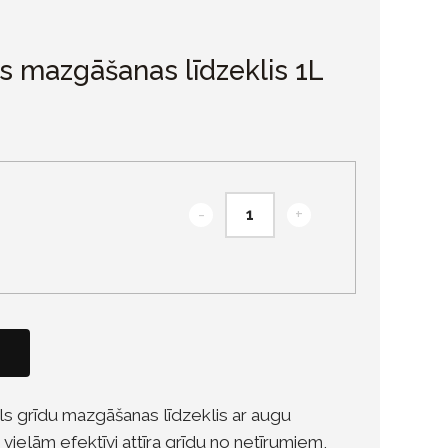
 mazgāšanas līdzeklis 1L
-
+
āls grīdu mazgāšanas līdzeklis ar augu
ielām efektīvi attīra grīdu no netīrumiem,