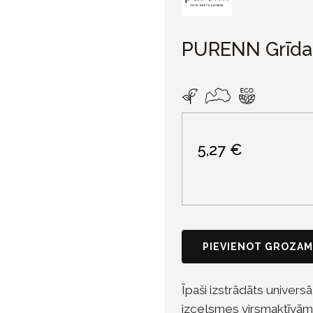
PURENN Grīdas
5,27 €
PIEVIENOT GROZAM
Īpaši izstrādāts univers
izcelsmes virsmaktīvām v