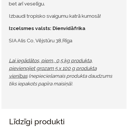
bet arī veselīgu.
Izbaudi tropisko svaigumu katrā kumosā!
Izcelsmes valsts: Dienvidāfrika
SIA Alis Co, Vējstūru 38,Rīga
Lai iegādātos, piem., 0,5 kg produkta,
pievienojiet grozam 5 x 100 g produkta
vienības
(nepieciešamais produkta daudzums
tiks iepakots papīra maisiņā).
Līdzīgi produkti