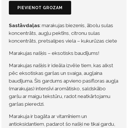
PIEVIENOT GROZAM
Sastāvdaļas
: marakujas biezenis, ābolu sulas
koncentrāts, augļu pektīns, citronu sulas
koncentrāts, pretsalipes viela – kukurūzas ciete
Marakujas našķis – eksotisks baudījums!
Marakujas našķis ir ideāla izvēle tiem, kas alkst
pēc eksotiskas garšas un svaiga, augļaina
baudījuma. Šis gardums apvieno pasifloras augļa
(marakujas) intensīvi aromātisko, saldskābo
garšu ar maigu tekstūru, radot neatkārtojamu
garšas pieredzi.
Marakuja ir bagāta ar vitamīniem un
antioksidantiem, padarot šo našķi ne tikai gardu,