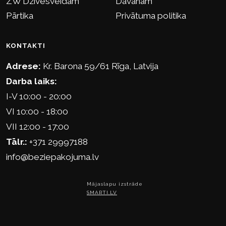
ZW Dzīvesveidam
Dāvanām
Pārtika
Privātuma politika
KONTAKTI
Adrese:
Kr. Barona 59/61 Rīga, Latvija
Darba laiks:
I-V 10:00 - 20:00
VI 10:00 - 18:00
VII 12:00 - 17:00
Tālr.:
+371 29997188
info@beziepakojuma.lv
Mājaslapu izstrāde
SMARTI.LV