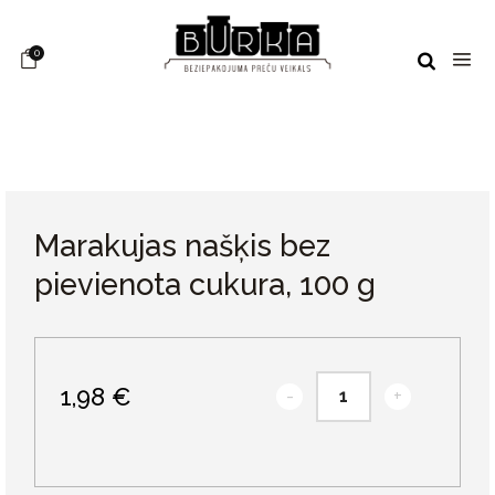
0
Marakujas našķis bez
pievienota cukura, 100 g
1,98 €
-
+