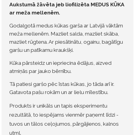
Aukstumā žāvēta jeb liofilizēta MEDUS KŪKA
ar meža mellenēm.
Godalgotā medus kūkas garša ar Latvijā vāktām
meža mellenēm. Mazliet salda, mazliet skāba,
mazliet rūgtena. Ar piesātinātu, ogainu, bagātīgu
garšu un patīkamu kraukšķi.
Kūka pārsteidz un iepriecina ēdājus, aizved
atmiņās par jauko bērnību.
Tā patiesi garšo pēc īstas kūkas, jo tāda arī ir.
Gatavota pašu rokām un ar lielu mīlestību.
Produkts ir unikāls un tapis eksperimentu
rezultātā, to iespējams vienmēr paņemt līdzi -
tuvos un tālos ceļojumos, pārgājienos, kalnos
utml.