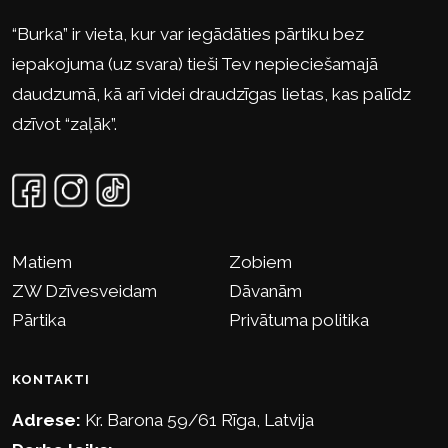
“Burka” ir vieta, kur var iegādāties pārtiku bez
iepakojuma (uz svara) tieši Tev nepieciešamajā
daudzumā, kā arī videi draudzīgas lietas, kas palīdz
dzīvot “zaļāk”.
Matiem
Zobiem
ZW Dzīvesveidam
Dāvanām
Pārtika
Privātuma politika
KONTAKTI
Adrese:
Kr. Barona 59/61 Rīga, Latvija