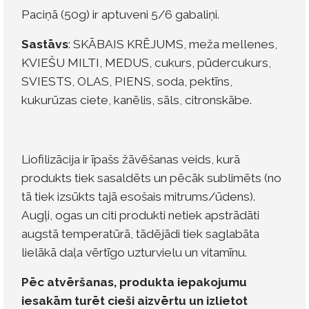
Paciņā (50g) ir aptuveni 5/6 gabaliņi.
Sastāvs
: SKĀBAIS KRĒJUMS, meža mellenes,
KVIEŠU MILTI, MEDUS, cukurs, pūdercukurs,
SVIESTS, OLAS, PIENS, soda, pektīns,
kukurūzas ciete, kanēlis, sāls, citronskābe.
Liofilizācija ir īpašs žāvēšanas veids, kurā
produkts tiek sasaldēts un pēcāk sublimēts (no
tā tiek izsūkts tajā esošais mitrums/ūdens).
Augļi, ogas un citi produkti netiek apstrādāti
augstā temperatūrā, tādējādi tiek saglabāta
lielākā daļa vērtīgo uzturvielu un vitamīnu.
Pēc atvēršanas, produkta iepakojumu
iesakām turēt cieši aizvērtu un izlietot