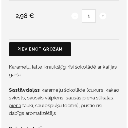
2,98 €
-
+
PIEVIENOT GROZAM
Karameļu latte, kraukšķīgi rīsi šokolādē ar kafijas
garšu.
Sastāvdaļas
: karameļu šokolāde (cukurs, kakao
sviests, sausais
vājpiens
, sausās
piena
sūkalas,
piena
tauki, saulespuķu lecitīni), pūstie rīsi,
dabīgs aromatizētājs