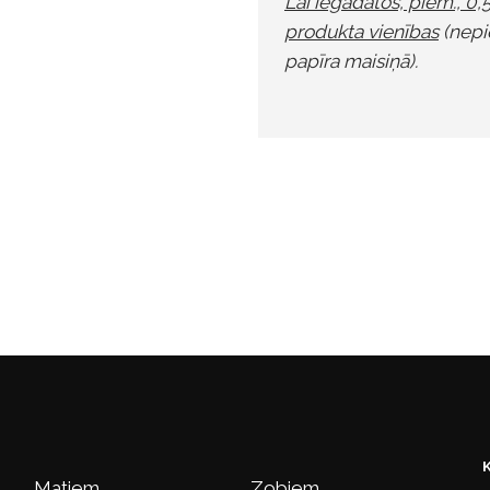
Lai iegādātos, piem., 0,
produkta vienības
(nepi
papīra maisiņā).
Matiem
Zobiem