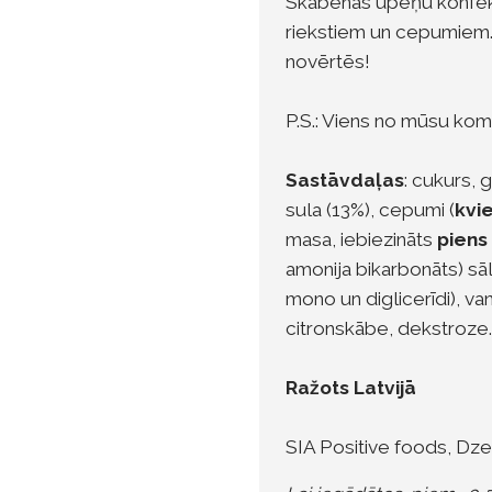
Skābenās upeņu konfek
riekstiem un cepumiem. 
novērtēs!
P.S.: Viens no mūsu ko
Sastāvdaļas
: cukurs, 
sula (13%), cepumi (
kvi
masa, iebiezināts
piens
amonija bikarbonāts) sāl
mono un diglicerīdi), van
citronskābe, dekstroze.
Ražots Latvijā
SIA Positive foods, Dze