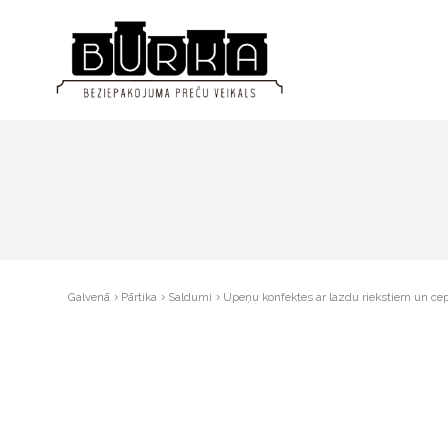
Galvenā
Pārtika
Saldumi
Upeņu konfektes ar lazdu riekstiem un c