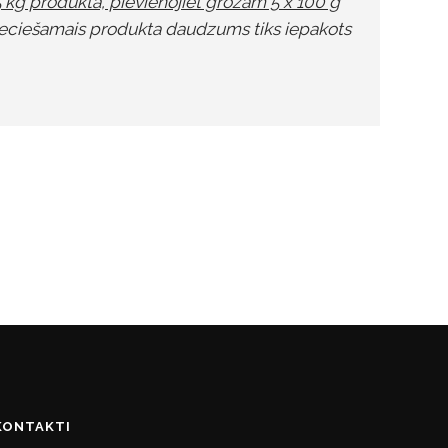
5 kg produkta, pievienojiet grozam 5 x 100 g
eciešamais produkta daudzums tiks iepakots
KONTAKTI