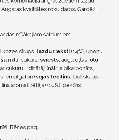
tes kombinācijā ar grauzdētiem lazdu
Augstas kvalitātes roku darbs. Gardēži
mandas mīļākajiem saldumiem.
glikozes sīrups,
lazdu rieksti
(14%), upeņu
ešu
milti, cukurs,
sviests
, augu eļļas,
olu
ar cukuru, irdinātāji (nātrija bikarbonāts,
s, emulgatori (
sojas lecitīns
, taukskābju
ilīna aromatizētājs) (10%), pektīns,
nīši, Bēnes pag.