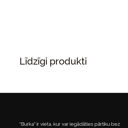
Līdzīgi produkti
“Burka” ir vieta, kur var iegādāties pārtiku bez