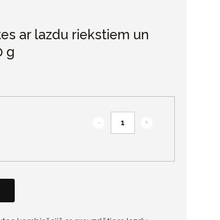
s ar lazdu riekstiem un
0 g
-
+