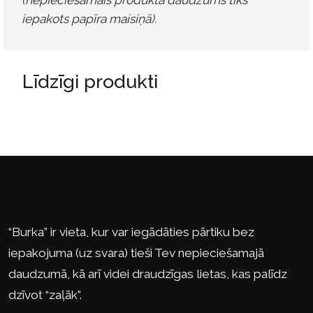
(nepieciešamais produkta daudzums tiks
iepakots papīra maisiņā).
Līdzīgi produkti
“Burka” ir vieta, kur var iegādāties pārtiku bez
iepakojuma (uz svara) tieši Tev nepieciešamajā
daudzumā, kā arī videi draudzīgas lietas, kas palīdz
dzīvot “zaļāk”.