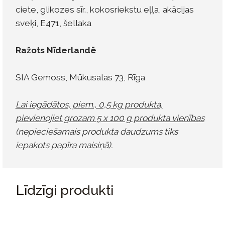
ciete, glikozes sīr., kokosriekstu eļļa, akācijas
sveķi, E471, šellaka
Ražots Nīderlandē
SIA Gemoss, Mūkusalas 73, Rīga
Lai iegādātos, piem., 0,5 kg produkta,
pievienojiet grozam 5 x 100 g produkta vienības
(nepieciešamais produkta daudzums tiks
iepakots papīra maisiņā).
Līdzīgi produkti