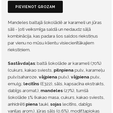
PIEVIENOT GROZAM
Mandeles baltajā šokolādē ar karameli un jūras
sāli - ļoti veiksmīga saldā un nedaudz sāļā
kombinācija, kas padara šos saldos riekstiņus
par vienu no mūsu klientu visiecienītākajiem
riekstiņiem.
Sastāvdaļas
: baltā šokolāde ar karameli (70%)
(cukurs, kakao sviests,
pilnpiena
pulv., karameļu
pulv.(saharoze,
vājpiena
pulv.),
vājpiena
pulv.,
emulg.:
lecitīns
(E322), sāls, kapsacīna ekstrakts,
dabīgs aromat.),
mandeles
(27%), tumšā
šokolāde 1% (kakao masa, cukurs, kakao sviests,
anhidrēti
piena
tauki,
sojas
lecitīns, dabīgs
vaniļas arom.), jūras sāls (0,6%), modif.tapiokas