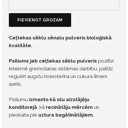
PIEVIENOT GROZAM
Ceļtekas sēklu sēnalu pulveris bioloģiskā
kvalitāte.
Psiliums jeb ceļtekas sēklu pulveris
pozitīvi
ietekmē gremošanas sistēmas darbību, palīdz
regulēt augstu holesterīna un cukura līmeni
asinīs.
Psiliumu
izmanto kā olu aizstājēju
konditorejā
, kā
recinātāju mērcēm
un
pieskaita pie
uztura bagātinātājiem.