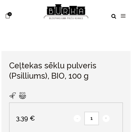
0
Ceļtekas sēklu pulveris
(Psilliums), BIO, 100 g
3,39 €
-
+