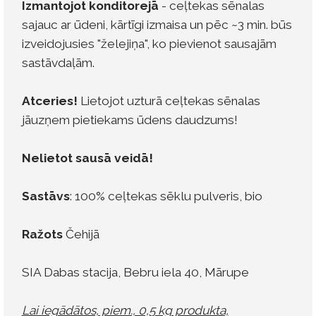
Izmantojot konditorejā
- ceļtekas sēnalas
sajauc ar ūdeni, kārtīgi izmaisa un pēc ~3 min. būs
izveidojusies "želejiņa", ko pievienot sausajām
sastāvdaļām.
Atceries!
Lietojot uzturā ceļtekas sēnalas
jāuzņem pietiekams ūdens daudzums!
Nelietot sausā veidā!
Sastāvs
: 100% ceļtekas sēklu pulveris, bio
Ražots
Čehijā
SIA Dabas stacija, Bebru iela 40, Mārupe
Lai iegādātos, piem., 0,5 kg produkta,