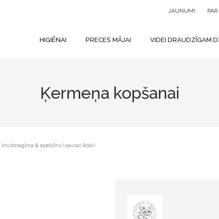
JAUNUMI
PA
HIGIĒNAI
PRECES MĀJAI
VIDEI DRAUDZĪGAM D
Ķermeņa kopšanai
 krustnagliņa & apelsīns (sausai ādai)