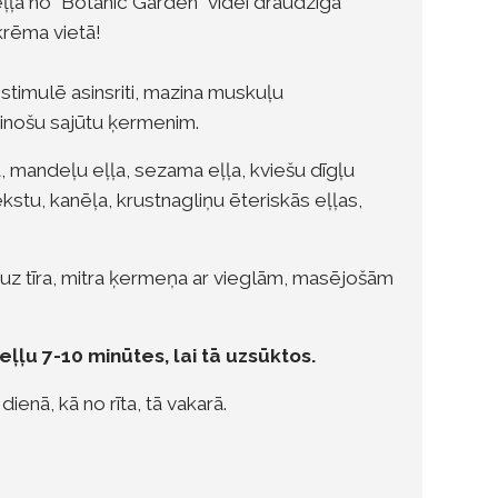
ļa no "Botanic Garden" videi draudzīgā
rēma vietā!
 stimulē asinsriti, mazina muskuļu
nošu sajūtu ķermenim.
 mandeļu eļļa, sezama eļļa, kviešu dīgļu
ekstu, kanēļa, krustnagliņu ēteriskās eļļas,
 uz tīra, mitra ķermeņa ar vieglām, masējošām
eļļu 7-10 minūtes, lai tā uzsūktos.
 dienā, kā no rīta, tā vakarā.