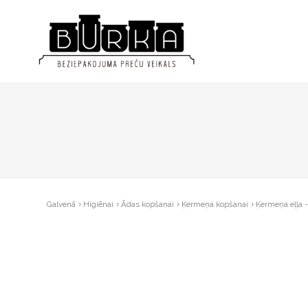
Galvenā
Higiēnai
Ādas kopšanai
Ķermeņa kopšanai
Ķermeņa eļļa -