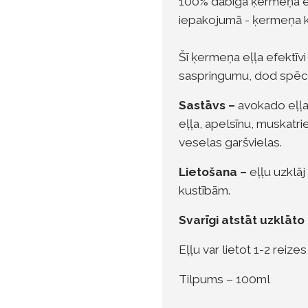
100% dabīga ķermeņa eļ
iepakojumā - ķermeņa k
Šī ķermeņa eļļa efektīvi
saspringumu, dod spēci
Sastāvs –
avokado eļļa,
eļļa, apelsīnu, muskatri
veselas garšvielas.
Lietošana –
eļļu uzklāj
kustībām.
Svarīgi atstāt uzklāto 
Eļļu var lietot 1-2 reizes
Tilpums – 100ml