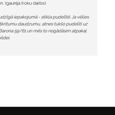
, Igaunija (roku darbs)
dzīgā iepakojumā - stikla pudelītē. Ja vēlies
atkritumu daudzumu, atnes tukšo pudelīti uz
Kr.Barona 59/61 un mēs to nogādāsim atpakaļ
ildei.