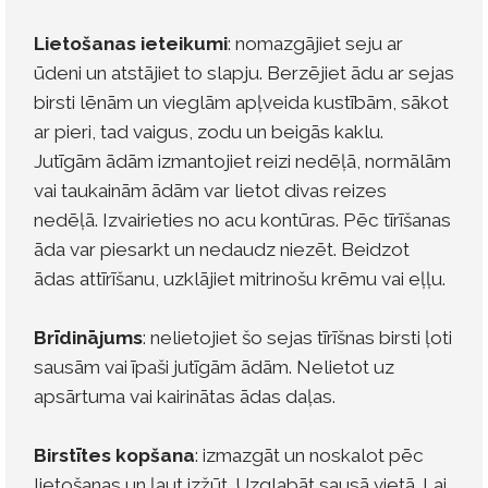
Lietošanas ieteikumi
: nomazgājiet seju ar
ūdeni un atstājiet to slapju. Berzējiet ādu ar sejas
birsti lēnām un vieglām apļveida kustībām, sākot
ar pieri, tad vaigus, zodu un beigās kaklu.
Jutīgām ādām izmantojiet reizi nedēļā, normālām
vai taukainām ādām var lietot divas reizes
nedēļā. Izvairieties no acu kontūras. Pēc tīrīšanas
āda var piesarkt un nedaudz niezēt. Beidzot
ādas attīrīšanu, uzklājiet mitrinošu krēmu vai eļļu.
Brīdinājums
: nelietojiet šo sejas tīrīšnas birsti ļoti
sausām vai īpaši jutīgām ādām. Nelietot uz
apsārtuma vai kairinātas ādas daļas.
Birstītes kopšana
: izmazgāt un noskalot pēc
lietošanas un ļaut izžūt. Uzglabāt sausā vietā. Lai