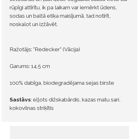
rūpīgi attīrītu, ik pa laikam var iemērkt ūdens,
sodas un baltā etiķa maisījumā, tad notīrīt,
noskalot un izžāvēt.
Ražotājs: "Redecker" (Vācija)
Garums: 14,5 cm
100% dabīga, biodegradējama sejas birste
Sastāvs
: eļļots dižskabārdis, kazas matu sari,
kokovilnas striķītis