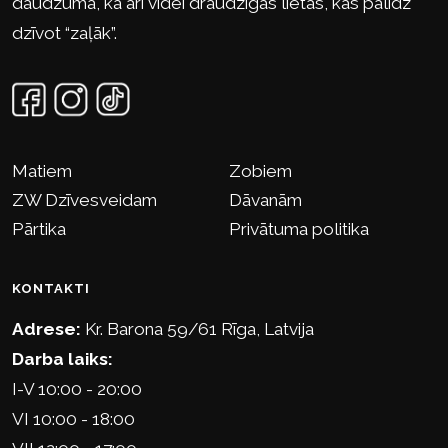
daudzumā, kā arī videi draudzīgas lietas, kas palīdz
dzīvot “zaļāk”.
Matiem
Zobiem
ZW Dzīvesveidam
Dāvanām
Pārtika
Privātuma politika
KONTAKTI
Adrese:
Kr. Barona 59/61 Rīga, Latvija
Darba laiks:
I-V 10:00 - 20:00
VI 10:00 - 18:00