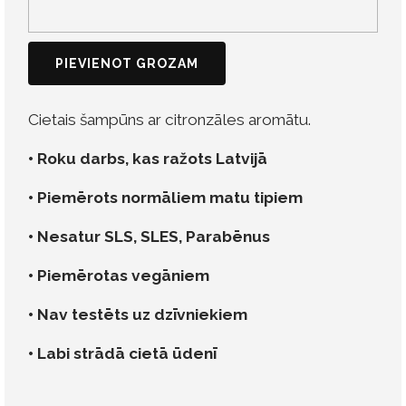
PIEVIENOT GROZAM
Cietais šampūns ar citronzāles aromātu.
• Roku darbs, kas ražots Latvijā
• Piemērots normāliem matu tipiem
• Nesatur SLS, SLES, Parabēnus
• Piemērotas vegāniem
• Nav testēts uz dzīvniekiem
• Labi strādā cietā ūdenī