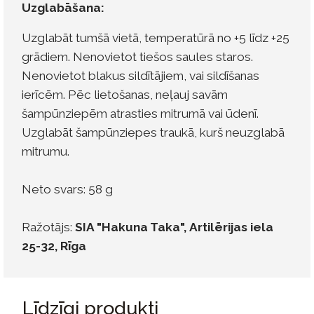
Uzglabāšana:
Uzglabāt tumšā vietā, temperatūrā no +5 līdz +25
grādiem. Nenovietot tiešos saules staros.
Nenovietot blakus sildītājiem, vai sildīšanas
ierīcēm. Pēc lietošanas, neļauj savām
šampūnziepēm atrasties mitrumā vai ūdenī.
Uzglabāt šampūnziepes traukā, kurš neuzglabā
mitrumu.
Neto svars: 58 g
Ražotājs:
SIA "Hakuna Taka",
Artilērijas iela
25-32, Rīga
Līdzīgi produkti