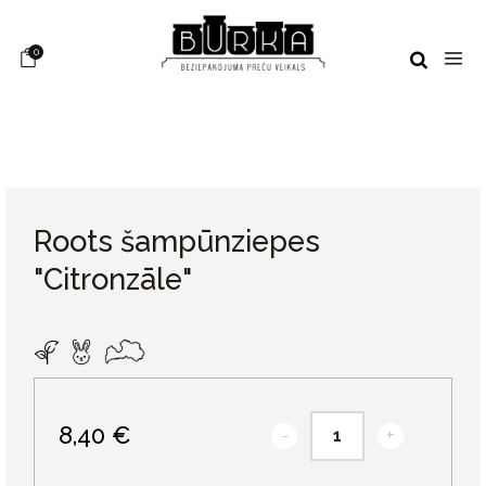
0
Roots šampūnziepes
"Citronzāle"
8,40 €
-
+