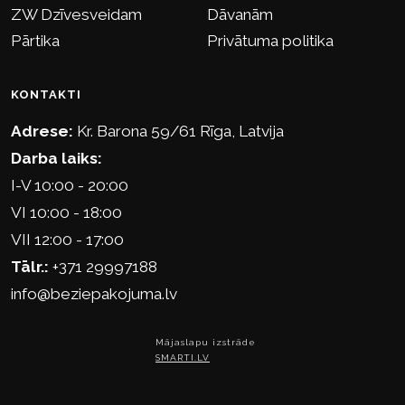
ZW Dzīvesveidam
Dāvanām
Pārtika
Privātuma politika
KONTAKTI
Adrese:
Kr. Barona 59/61 Rīga, Latvija
Darba laiks:
I-V 10:00 - 20:00
VI 10:00 - 18:00
VII 12:00 - 17:00
Tālr.:
+371 29997188
info@beziepakojuma.lv
Mājaslapu izstrāde
SMARTI.LV