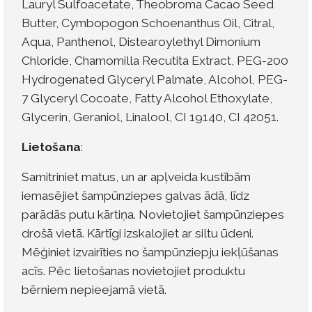
Lauryl Sulfoacetate, Theobroma Cacao Seed
Butter, Cymbopogon Schoenanthus Oil, Citral,
Aqua, Panthenol, Distearoylethyl Dimonium
Chloride, Chamomilla Recutita Extract, PEG-200
Hydrogenated Glyceryl Palmate, Alcohol, PEG-
7 Glyceryl Cocoate, Fatty Alcohol Ethoxylate,
Glycerin, Geraniol, Linalool, CI 19140, CI 42051.
Lietošana
:
Samitriniet matus, un ar apļveida kustībām
iemasējiet šampūnziepes galvas ādā, līdz
parādās putu kārtiņa. Novietojiet šampūnziepes
drošā vietā. Kārtīgi izskalojiet ar siltu ūdeni.
Mēģiniet izvairīties no šampūnziepju iekļūšanas
acīs. Pēc lietošanas novietojiet produktu
bērniem nepieejamā vietā.