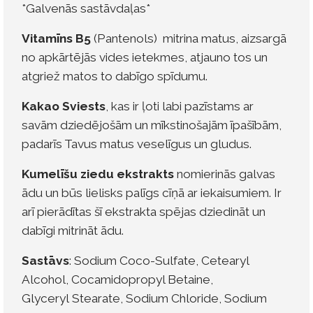
*Galvenās sastāvdaļas*
Vitamīns B5
(Pantenols) mitrina matus, aizsargā
no apkārtējās vides ietekmes, atjauno tos un
atgriež matos to dabīgo spīdumu.
Kakao Sviests
, kas ir ļoti labi pazīstams ar
savām dziedējošām un mīkstinošajām īpašībām,
padarīs Tavus matus veselīgus un gludus.
Kumelīšu ziedu ekstrakts
nomierinās galvas
ādu un būs lielisks palīgs cīņā ar iekaisumiem. Ir
arī pierādītas šī ekstrakta spējas dziedināt un
dabīgi mitrināt ādu.
Sastāvs
:
Sodium Coco-Sulfate, Cetearyl
Alcohol, Cocamidopropyl Betaine,
Glyceryl
Stearate, Sodium Chloride, Sodium