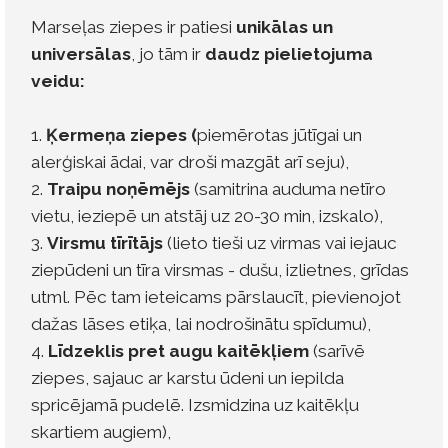
Marseļas ziepes ir patiesi
unikālas un
universālas
, jo tām ir
daudz pielietojuma
veidu:
1.
Ķermeņa ziepes (
piemērotas jūtīgai un
alerģiskai ādai, var droši mazgāt arī seju),
2.
Traipu noņēmējs
(samitrina auduma netīro
vietu, ieziepē un atstāj uz 20-30 min, izskalo),
3.
Virsmu tīrītājs
(lieto tieši uz virmas vai iejauc
ziepūdeni un tīra virsmas - dušu, izlietnes, grīdas
utml. Pēc tam ieteicams pārslaucīt, pievienojot
dažas lāses etiķa, lai nodrošinātu spīdumu),
4.
Līdzeklis pret augu kaitēkļiem
(sarīvē
ziepes, sajauc ar karstu ūdeni un iepilda
spricējamā pudelē. Izsmidzina uz kaitēkļu
skartiem augiem),