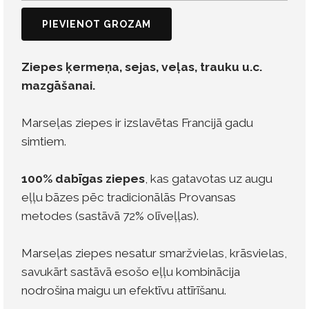
PIEVIENOT GROZAM
Ziepes ķermeņa, sejas, veļas, trauku u.c.
mazgāšanai.
Marseļas ziepes ir izslavētas Francijā gadu
simtiem.
100% dabīgas ziepes
, kas gatavotas uz augu
eļļu bāzes pēc tradicionālās Provansas
metodes (sastāvā 72% olīveļļas).
Marseļas ziepes nesatur smaržvielas, krāsvielas,
savukārt sastāvā esošo eļļu kombinācija
nodrošina maigu un efektīvu attīrīšanu.