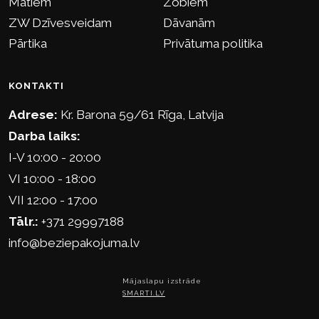
Matiem
Zobiem
ZW Dzīvesveidam
Dāvanām
Pārtika
Privātuma politika
KONTAKTI
Adrese:
Kr. Barona 59/61 Rīga, Latvija
Darba laiks:
I-V 10:00 - 20:00
VI 10:00 - 18:00
VII 12:00 - 17:00
Tālr.:
+371 29997188
info@beziepakojuma.lv
Mājaslapu izstrāde
SMARTI.LV