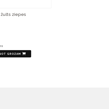
 žults ziepes
ms
ENOT GROZAM