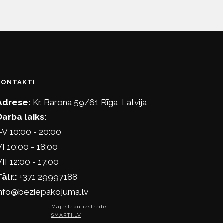
KONTAKTI
Adrese:
Kr. Barona 59/61 Rīga, Latvija
Darba laiks:
I-V 10:00 - 20:00
VI 10:00 - 18:00
VII 12:00 - 17:00
Tālr.:
+371 29997188
info@beziepakojuma.lv
Mājaslapu izstrāde
SMARTI.LV