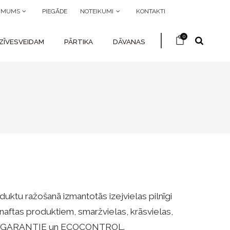
R MUMS
PIEGĀDE
NOTEIKUMI
KONTAKTI
0
ZĪVESVEIDAM
PĀRTIKA
DĀVANAS
duktu ražošanā izmantotās izejvielas pilnīgi
 naftas produktiem, smaržvielas, krāsvielas,
 - ECO-GARANTIE un ECOCONTROL.