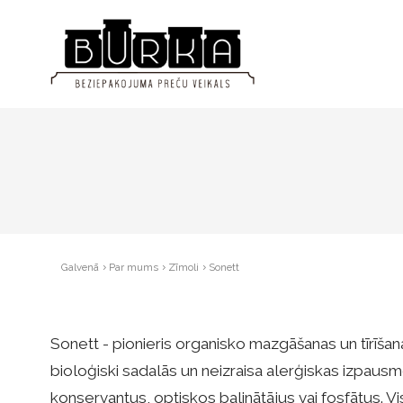
Galvenā
Par mums
Zīmoli
Sonett
Sonett - pionieris organisko mazgāšanas un tīrīšan
bioloģiski sadalās un neizraisa alerģiskas izpausm
konservantus, optiskos balinātājus vai fosfātus.