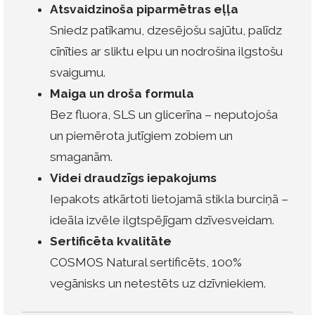
Atsvaidzinoša piparmētras eļļa
Sniedz patīkamu, dzesējošu sajūtu, palīdz
cīnīties ar sliktu elpu un nodrošina ilgstošu
svaigumu.
Maiga un droša formula
Bez fluora, SLS un glicerīna – neputojoša
un piemērota jutīgiem zobiem un
smaganām.
Videi draudzīgs iepakojums
Iepakots atkārtoti lietojamā stikla burciņā –
ideāla izvēle ilgtspējīgam dzīvesveidam.
Sertificēta kvalitāte
COSMOS Natural sertificēts, 100%
vegānisks un netestēts uz dzīvniekiem.