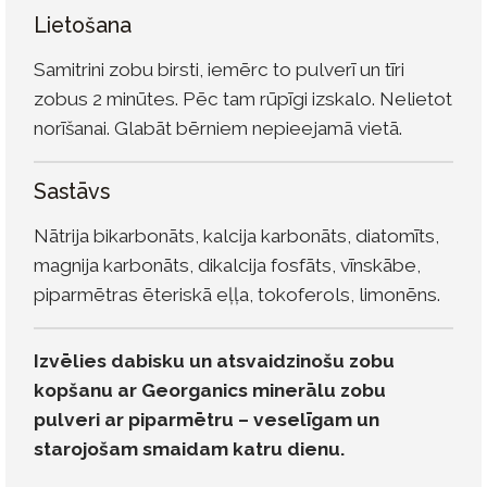
Lietošana
Samitrini zobu birsti, iemērc to pulverī un tīri
zobus 2 minūtes. Pēc tam rūpīgi izskalo. Nelietot
norīšanai. Glabāt bērniem nepieejamā vietā.
Sastāvs
Nātrija bikarbonāts, kalcija karbonāts, diatomīts,
magnija karbonāts, dikalcija fosfāts, vīnskābe,
piparmētras ēteriskā eļļa, tokoferols, limonēns.
Izvēlies dabisku un atsvaidzinošu zobu
kopšanu ar Georganics minerālu zobu
pulveri ar piparmētru – veselīgam un
starojošam smaidam katru dienu.