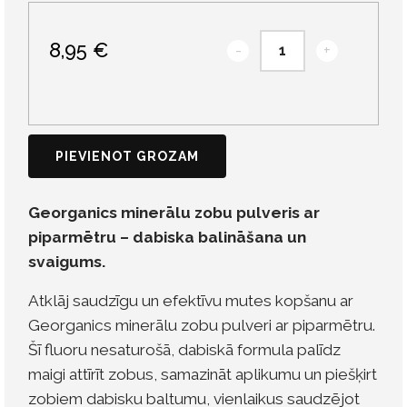
8,95 €
-
+
PIEVIENOT GROZAM
Georganics minerālu zobu pulveris ar
piparmētru – dabiska balināšana un
svaigums.
Atklāj saudzīgu un efektīvu mutes kopšanu ar
Georganics
minerālu zobu pulveri ar piparmētru.
Šī fluoru nesaturošā, dabiskā formula palīdz
maigi attīrīt zobus, samazināt aplikumu un piešķirt
zobiem dabisku baltumu, vienlaikus saudzējot