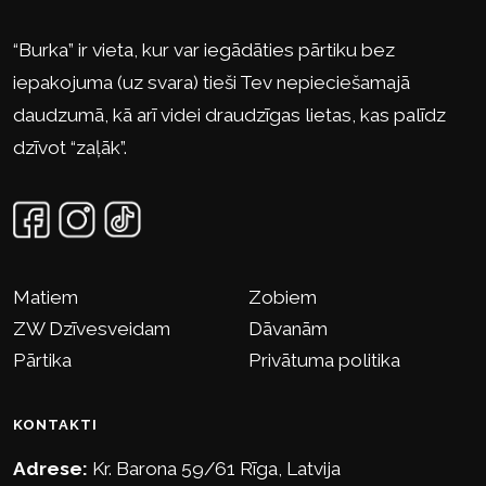
“Burka” ir vieta, kur var iegādāties pārtiku bez
iepakojuma (uz svara) tieši Tev nepieciešamajā
daudzumā, kā arī videi draudzīgas lietas, kas palīdz
dzīvot “zaļāk”.
Matiem
Zobiem
ZW Dzīvesveidam
Dāvanām
Pārtika
Privātuma politika
KONTAKTI
Adrese:
Kr. Barona 59/61 Rīga, Latvija