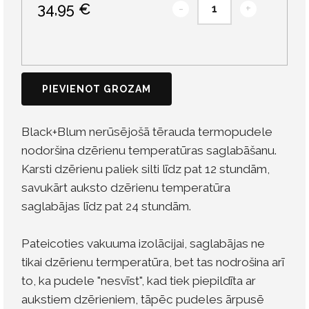
34,95 €
-
+
PIEVIENOT GROZAM
Black+Blum nerūsējošā tērauda termopudele
nodoršina dzērienu temperatūras saglabāšanu.
Karsti dzērienu paliek silti līdz pat 12 stundām,
savukārt auksto dzērienu temperatūra
saglabājas līdz pat 24 stundām.
Pateicoties vakuuma izolācijai, saglabājas ne
tikai dzērienu termperatūra, bet tas nodrošina arī
to, ka pudele "nesvīst", kad tiek piepildīta ar
aukstiem dzērieniem, tāpēc pudeles ārpusē