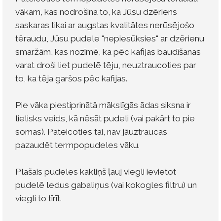
vākam, kas nodrošina to, ka Jūsu dzēriens
saskaras tikai ar augstas kvalitātes nerūsējošo
tēraudu, Jūsu pudele "nepiesūksies" ar dzērienu
smaržām, kas nozīmē, ka pēc kafijas baudīšanas
varat droši liet pudelē tēju, neuztraucoties par
to, ka tēja garšos pēc kafijas.
Pie vāka piestiprinātā mākslīgās ādas siksna ir
lielisks veids, kā nēsāt pudeli (vai pakārt to pie
somas). Pateicoties tai, nav jāuztraucas
pazaudēt termpopudeles vāku.
Plašais pudeles kakliņš ļauj viegli ievietot
pudelē ledus gabaliņus (vai kokogles filtru) un
viegli to tīrīt.