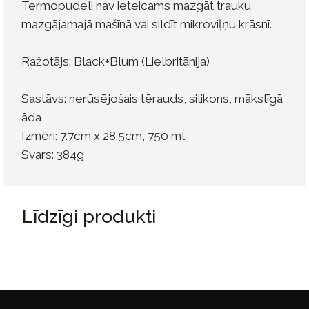
Termopudeli nav ieteicams mazgāt trauku
mazgājamajā mašīnā vai sildīt mikroviļņu krāsnī.
Ražotājs: Black+Blum (Lielbritānija)
Sastāvs: nerūsējošais tērauds, ​​silikons, mākslīgā
āda
Izmēri: 7.7cm x 28.5cm, 750 ml
Svars: 384g
Līdzīgi produkti