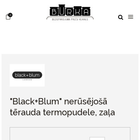
0
"Black+Blum" nerūsējošā
tērauda termopudele, zaļa