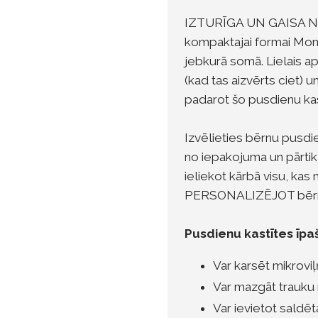
IZTURĪGA UN GAISA NE
kompaktajai formai Monb
jebkurā somā. Lielais ap
(kad tas aizvērts ciet) 
padarot šo pusdienu kas
Izvēlieties bērnu pusdie
no iepakojuma un pārti
ieliekot kārbā visu, ka
PERSONALIZĒJOT bērna 
Pusdienu kastītes īpa
Var karsēt mikroviļ
Var mazgāt trauku
Var ievietot saldē