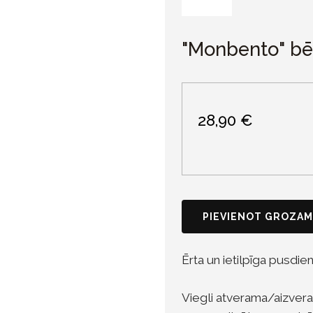
"Monbento" bēr
28,90 €
PIEVIENOT GROZAM
Ērta un ietilpīga pusdi
Viegli atverama/aizver