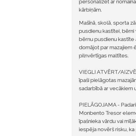
personalizēt ar nomainā
kārbiņām.
Mašīnā, skolā, sporta z
pusdienu kastītei, bērni
bērnu pusdienu kastīte a
domājot par mazajiem ēd
pilnvērtīgas maltītes.
VIEGLI ATVĒRT/AIZVĒRT 
īpaši pielāgotas mazajām
sadarbībā ar vecākiem un 
PIELĀGOJAMA - Padariet 
Monbento Tresor elemen
īpašnieka vārdu vai mīļ
iespēja novērš risku, ka