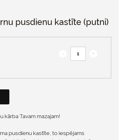
nu pusdienu kastīte (putni)
-
+
enu kārba Tavam mazajam!
ama pusdienu kastīte, to iespējams