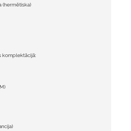
a (hermētiska)
s komplektācijā:
TM)
ncija)