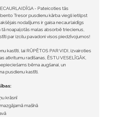
CAURLAIDĪGA - Pateicoties tās
ento Tresor pusdienu kārba viegli ietilpst
akšējais nodalījums ir gaisa necaurlaidīgs
un tā noapaļotās malas absorbē triecienus,
tīti par izcilu pavadoni visos piedzīvojumos!
nu kastīti, lai RŪPĒTOS PAR VIDI, izvairoties
kas atkritumu radīšanas, ĒSTU VESELĪGĀK,
s nepieciešams bērna augšanai, un
pusdienu kastīti.
šības:
ņu krāsnī
 mazgājamā mašīnā
tavā