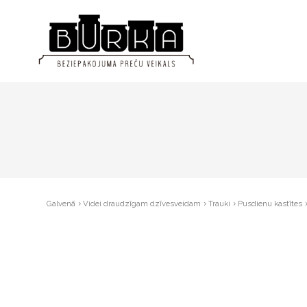
Galvenā
Videi draudzīgam dzīvesveidam
Trauki
Pusdienu kastītes