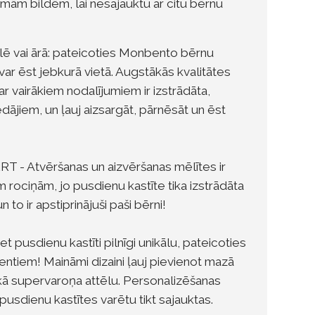
mām bildēm, lai nesajauktu ar citu bērnu
ālē vai ārā: pateicoties Monbento bērnu
 var ēst jebkurā vietā. Augstākās kvalitātes
r vairākiem nodalījumiem ir izstrādāta,
ājiem, un ļauj aizsargāt, pārnēsāt un ēst
- Atvēršanas un aizvēršanas mēlītes ir
 rociņām, jo pusdienu kastīte tika izstrādāta
to ir apstiprinājuši paši bērni!
pusdienu kastīti pilnīgi unikālu, pateicoties
tiem! Maināmi dizaini ļauj pievienot mazā
ākā supervaroņa attēlu. Personalizēšanas
 pusdienu kastītes varētu tikt sajauktas.