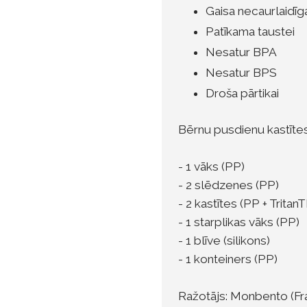
Gaisa necaurlaidīg
Patīkama taustei
Nesatur BPA
Nesatur BPS
Droša pārtikai
Bērnu pusdienu kastīte
- 1 vāks (PP)
- 2 slēdzenes (PP)
- 2 kastītes (PP + Tritan
- 1 starplikas vāks (PP)
- 1 blīve (silikons)
- 1 konteiners (PP)
Ražotājs: Monbento (Fra