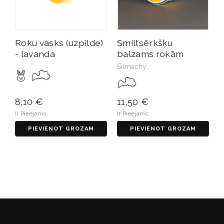
Roku vasks (uzpilde)
Smiltsērkšķu
- lavanda
balzams rokām
Silmachy
8,10 €
11,50 €
Ir Pieejams
Ir Pieejams
PIEVIENOT GROZAM
PIEVIENOT GROZAM