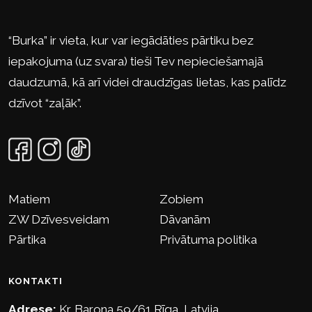
“Burka” ir vieta, kur var iegādāties pārtiku bez
iepakojuma (uz svara) tieši Tev nepieciešamajā
daudzumā, kā arī videi draudzīgas lietas, kas palīdz
dzīvot “zaļāk”.
Matiem
Zobiem
ZW Dzīvesveidam
Dāvanām
Pārtika
Privātuma politika
KONTAKTI
Adrese:
Kr. Barona 59/61 Rīga, Latvija