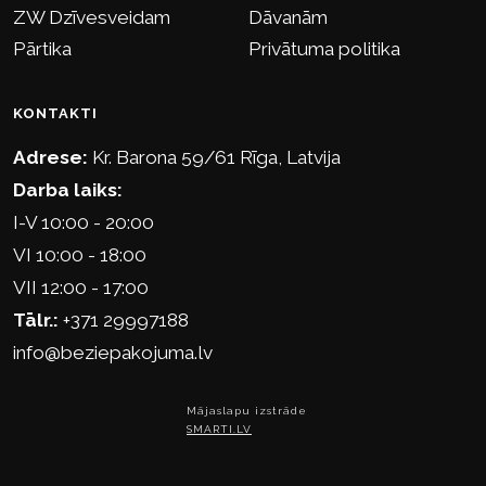
ZW Dzīvesveidam
Dāvanām
Pārtika
Privātuma politika
KONTAKTI
Adrese:
Kr. Barona 59/61 Rīga, Latvija
Darba laiks:
I-V 10:00 - 20:00
VI 10:00 - 18:00
VII 12:00 - 17:00
Tālr.:
+371 29997188
info@beziepakojuma.lv
Mājaslapu izstrāde
SMARTI.LV