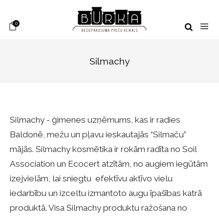
0
Silmachy
Silmachy - ģimenes uzņēmums, kas ir radies
Baldonē, mežu un pļavu ieskautajās “Silmaču”
mājās. Silmachy kosmētika ir rokām radīta no Soil
Association un Ecocert atzītām, no augiem iegūtām
izejvielām, lai sniegtu efektīvu aktīvo vielu
iedarbību un izceltu izmantoto augu īpašības katrā
produktā. Visa Silmachy produktu ražošana no