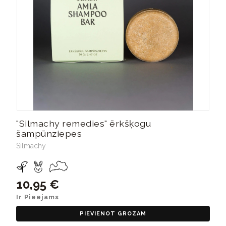
"Silmachy remedies" ērkšķogu
šampūnziepes
Silmachy
10,95 €
Ir Pieejams
PIEVIENOT GROZAM