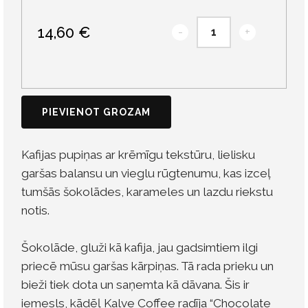
14,60 €
-
+
PIEVIENOT GROZAM
Kafijas pupiņas ar krēmīgu tekstūru, lielisku
garšas balansu un vieglu rūgtenumu, kas izceļ
tumšās šokolādes, karameles un lazdu riekstu
notis.
Šokolāde, gluži kā kafija, jau gadsimtiem ilgi
priecē mūsu garšas kārpiņas. Tā rada prieku un
bieži tiek dota un saņemta kā dāvana. Šis ir
iemesls, kādēļ Kalve Coffee radīja “Chocolate