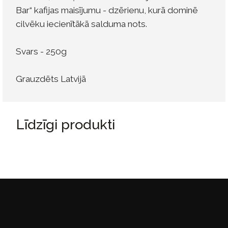
Bar“ kafijas maisījumu - dzērienu, kurā dominē
cilvēku iecienītākā salduma nots.
Svars - 250g
Grauzdēts Latvijā
Līdzīgi produkti