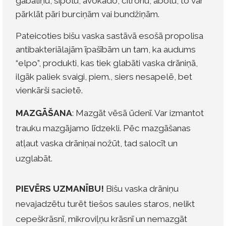
gabaliņu, sīpolu, avokado, citronu, ābolu, to var
pārklāt pāri burciņām vai bundžiņām.
Pateicoties bišu vaska sastāvā esošā propolisa
antibakteriālajām īpašībām un tam, ka audums
“elpo”, produkti, kas tiek glabāti vaska drāniņā,
ilgāk paliek svaigi, piem., siers nesapelē, bet
vienkārši sacietē.
MAZGĀŠANA
: Mazgāt vēsā ūdenī. Var izmantot
trauku mazgājamo līdzekli. Pēc mazgāšanas
atļaut vaska drāniņai nožūt, tad salocīt un
uzglabāt.
PIEVĒRS UZMANĪBU!
Bišu vaska drāniņu
nevajadzētu turēt tiešos saules staros, nelikt
cepeškrāsnī, mikroviļņu krāsnī un nemazgāt