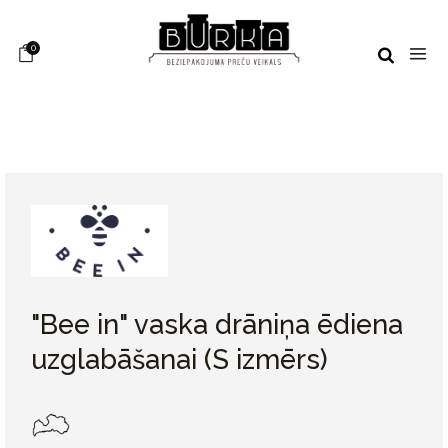
0
"Bee in" vaska drāniņa ēdiena
uzglabāšanai (S izmērs)