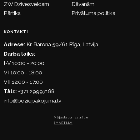
ZW Dzīvesveidam
Dāvanām
Pārtika
Privātuma politika
KONTAKTI
Adrese:
Kr. Barona 59/61 Rīga, Latvija
Darba laiks:
I-V 10:00 - 20:00
VI 10:00 - 18:00
VII 12:00 - 17:00
Tālr.:
+371 29997188
info@beziepakojuma.lv
Mājaslapu izstrāde
SMARTI.LV