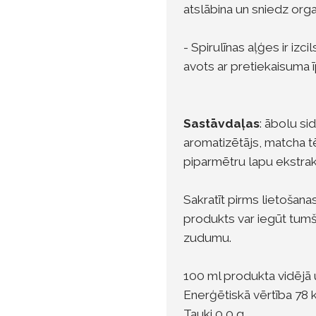
atslābina un sniedz org
- Spirulīnas aļģes ir izc
avots ar pretiekaisuma 
Sastāvdaļas
: ābolu si
aromatizētājs, matcha tēj
piparmētru lapu ekstrak
Sakratīt pirms lietošana
produkts var iegūt tumš
zudumu.
100 ml produkta vidējā 
Enerģētiskā vērtība 78 k
Tauki 0,0 g,