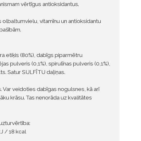
anismam vērtīgus antioksidantus.
ils olbaltumvielu, vitamīnu un antioksidantu
īpašībām.
dra etiķis (80%), dabīgs piparmētru
as pulveris (0,1%), spirulīnas pulveris (0,1%),
ts. Satur SULFĪTU daļiņas.
s. Var veidoties dabīgas nogulsnes, kā arī
āku krāsu. Tas nenorāda uz kvalitātes
uzturvērtība:
J / 18 kcal