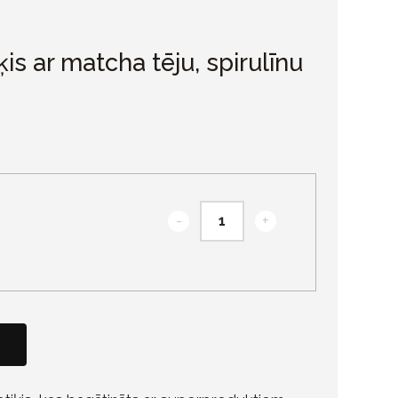
ķis ar matcha tēju, spirulīnu
-
+