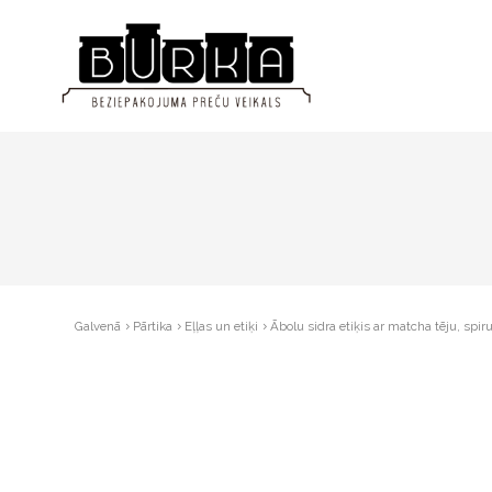
Galvenā
Pārtika
Eļļas un etiķi
Ābolu sidra etiķis ar matcha tēju, spi