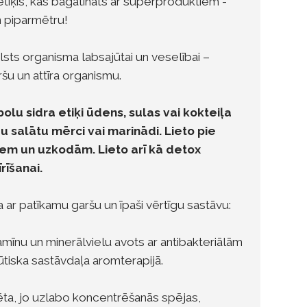
 etiķis, kas bagātināts ar superproduktiem -
n piparmētru!
alsts organisma labsajūtai un veselībai –
ršu un attīra organismu.
olu sidra etiķi ūdens, sulas vai kokteiļa
 salātu mērci vai marinādi. Lieto pie
em un uzkodām. Lieto arī kā detox
rīšanai.
 ar patīkamu garšu un īpaši vērtīgu sastāvu:
tamīnu un minerālvielu avots ar antibakteriālām
būtiska sastāvdaļa aromterapijā.
vēta, jo uzlabo koncentrēšanās spējas,