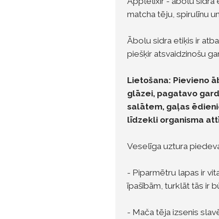
Applelixir - ābolu sidra
matcha tēju, spirulīnu u
Ābolu sidra etiķis ir atb
piešķir atsvaidzinošu ga
Lietošana: Pievieno āb
glāzei, pagatavo gardu
salātem, gaļas ēdieni
līdzekli organisma attī
Veselīga uztura piedeva
- Piparmētru lapas ir vi
īpašībām, turklāt tās ir 
- Mača tēja izsenis sla