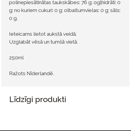
polinepiesātinātas taukskābes: 76 g; ogļhidrāti: 0
g; no kuriem cukuri: 0 g; olbaltumvielas: 0 g; sāls:
0 g.
Ieteicams lietot aukstā veidā.
Uzglabāt vēsā un tumšā vietā.
250ml
Ražots Nīderlandē.
Līdzīgi produkti