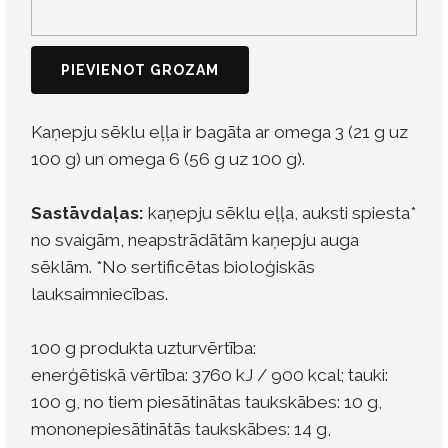
PIEVIENOT GROZAM
Kaņepju sēklu eļļa ir bagāta ar omega 3 (21 g uz
100 g) un omega 6 (56 g uz 100 g).
Sastāvdaļas:
kaņepju sēklu eļļa, auksti spiesta*
no svaigām, neapstrādātām kaņepju auga
sēklām. *No sertificētas bioloģiskās
lauksaimniecības.
100 g produkta uzturvērtība:
enerģētiskā vērtība: 3760 kJ / 900 kcal; tauki:
100 g, no tiem piesātinātas taukskābes: 10 g,
mononepiesātinātās taukskābes: 14 g,