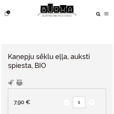
0
Kaņepju sēklu eļļa, auksti
spiesta, BIO
7,90 €
-
+